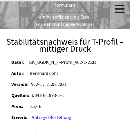
Zum
formularis
Inhalt
- einfach effizient mit Excel -
springen
Formeln für Tragwerksplaner
Stabilitätsnachweis für T-Profil –
mittiger Druck
Datei:
BK_BGDK_N_T-Profil_V02-1-2.xls
Autor:
Bernhard Lohr
Version:
V02-1 / 21.02.2021
Quellen:
DIN EN 1993-1-1
Preis:
25,- €
Erwerb:
Anfrage/Bestellung