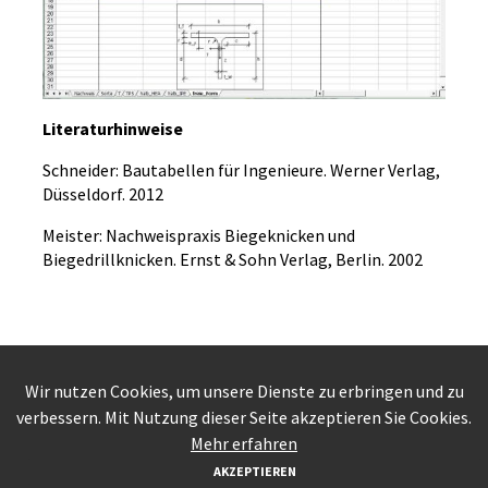
Literaturhinweise
Schneider: Bautabellen für Ingenieure. Werner Verlag,
Düsseldorf. 2012
Meister: Nachweispraxis Biegeknicken und
Biegedrillknicken. Ernst & Sohn Verlag, Berlin. 2002
KONTAKT
INFO
IMPRESSUM /
Wir nutzen Cookies, um unsere Dienste zu erbringen und zu
DATENSCHUTZ
verbessern. Mit Nutzung dieser Seite akzeptieren Sie Cookies.
Mehr erfahren
AKZEPTIEREN
Copyright © 2026 formularis