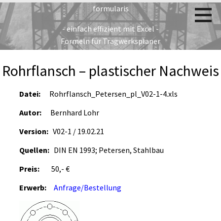
Zum
formularis
Inhalt
- einfach effizient mit Excel -
springen
Formeln für Tragwerksplaner
Rohrflansch – plastischer Nachweis
Datei:
Rohrflansch_Petersen_pl_V02-1-4.xls
Autor:
Bernhard Lohr
Version:
V02-1 / 19.02.21
Quellen:
DIN EN 1993; Petersen, Stahlbau
Preis:
50,- €
Erwerb:
Anfrage/Bestellung